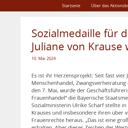
Startseite
Über das Aktionsb
Sozialmedaille für d
Juliane von Krause
10. Mai 2024
Es ist ihr Herzensprojekt: Seit fast vi
Menschenhandel, Zwangsverheiratung 
den 7. Mai, wurde der Geschäftsführe
Frauenhandel“ die Bayerische Staatsmeda
Sozialministerin Ulrike Scharf stellte i
Krauses und insbesondere ihren über vi
Frauenrechte heraus. „Das ist eine gro
erhalten. Aber dieses Zeichen der Wert