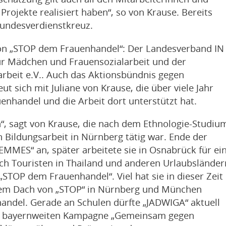
rojekte realisiert haben“, so von Krause. Bereits
Bundesverdienstkreuz.
r von „STOP dem Frauenhandel“: Der Landesverband IN
für Mädchen und Frauensozialarbeit und der
arbeit e.V.. Auch das Aktionsbündnis gegen
ut sich mit Juliane von Krause, die über viele Jahr
nhandel und die Arbeit dort unterstützt hat.
“, sagt von Krause, die nach dem Ethnologie-Studiu
n Bildungsarbeit in Nürnberg tätig war. Ende der
FEMMES“ an, später arbeitete sie in Osnabrück für ei
ch Touristen in Thailand und anderen Urlaubsländer
 „STOP dem Frauenhandel“. Viel hat sie in dieser Zeit
 dem Dach von „STOP“ in Nürnberg und München
handel. Gerade an Schulen dürfte „JADWIGA“ aktuell
 der bayernweiten Kampagne „Gemeinsam gegen