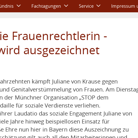
ündnis
Fachtagungen
Service
Impressum u
ie Frauenrechtlerin -
 wird ausgezeichnet
er Jahrzehnten kämpft Juliane von Krause gegen
und Genitalverstümmelung von Frauen. Am Dienstag
rin der Münchner Organisation „STOP dem
ille für soziale Verdienste verliehen.
n ihrer Laudatio das soziale Engagement Juliane von
ele Jahre hinweg beispiellosen Einsatz für
ße Ehre nun hier in Bayern diese Auszeichnung zu
schätzung gilt auch all den Mitarbeiterinnen und