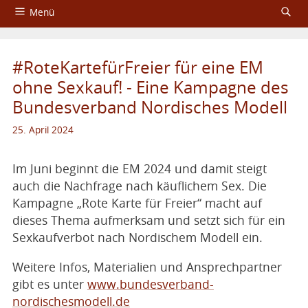
Menü
Startseite
#RoteKartefürFreier für eine EM
Über das Aktionsbündnis
ohne Sexkauf! - Eine Kampagne des
Bundesverband Nordisches Modell
Fachtagungen
25. April 2024
Service
Impressum und Datenschutzerklärung
Im Juni beginnt die EM 2024 und damit steigt
auch die Nachfrage nach käuflichem Sex. Die
Kampagne „Rote Karte für Freier“ macht auf
dieses Thema aufmerksam und setzt sich für ein
Sexkaufverbot nach Nordischem Modell ein.
Weitere Infos, Materialien und Ansprechpartner
gibt es unter
www.bundesverband-
nordischesmodell.de